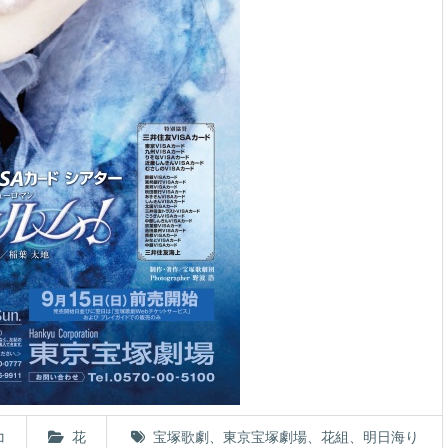
コ
花
宝塚歌劇
、
東京宝塚劇場
、
花組
、
明日海り