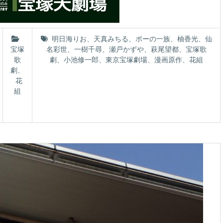
明日海りお
、
天真みちる
、
ポーの一族
、
柚香光
、
仙
宝塚
名彩世
、
一樹千尋
、
瀬戸かずや
、
萩尾望都
、
宝塚歌
歌
劇
、
小池修一郎
、
東京宝塚劇場
、
漫画原作
、
花組
劇
、
花
組