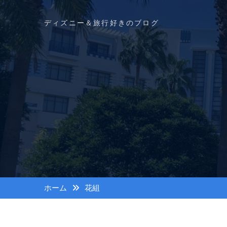
コ
ン
ディズニー＆旅行好きのブログ
テ
ン
ツ
へ
ス
キ
ッ
プ
ホーム
花組