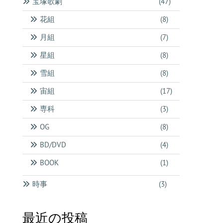
宝塚歌劇
(47)
花組
(8)
月組
(7)
星組
(8)
雪組
(8)
宙組
(17)
専科
(3)
OG
(8)
BD/DVD
(4)
BOOK
(1)
時事
(3)
最近の投稿