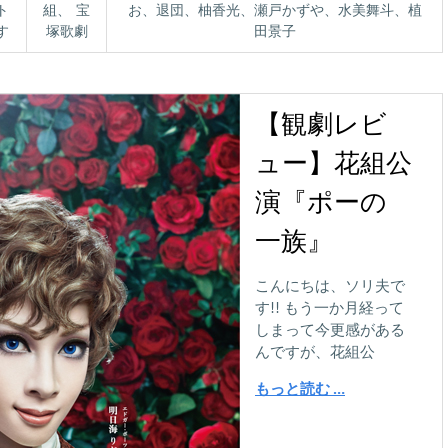
ト
組
、
宝
お
、
退団
、
柚香光
、
瀬戸かずや
、
水美舞斗
、
植
す
塚歌劇
田景子
【観劇レビ
ュー】花組公
演『ポーの
一族』
こんにちは、ソリ夫で
す!! もう一か月経って
しまって今更感がある
んですが、花組公
もっと読む …