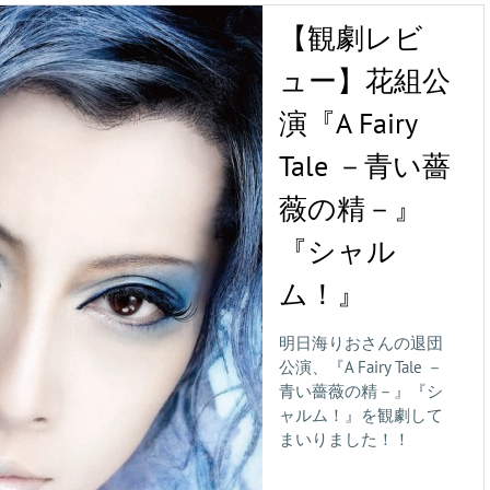
【観劇レビ
ュー】花組公
演『A Fairy
Tale －青い薔
薇の精－』
『シャル
ム！』
明日海りおさんの退団
公演、『A Fairy Tale －
青い薔薇の精－』『シ
ャルム！』を観劇して
まいりました！！