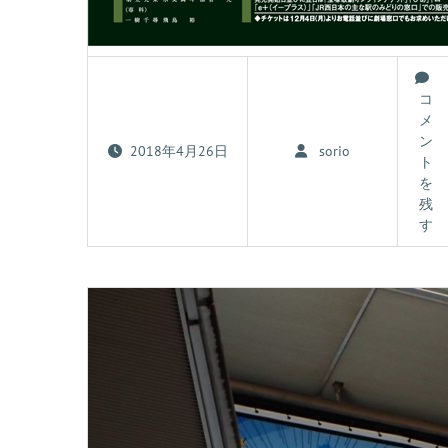
コ
メ
ン
2018年4月26日
sorio
ト
を
残
す