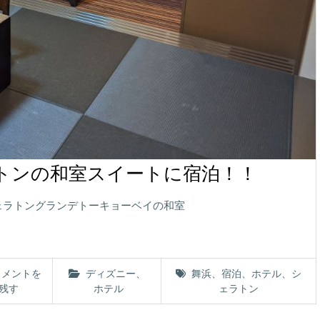
トンの和室スイートに宿泊！！
ェラトングランデトーキョーベイの和室
コメントを
ディズニー
、
舞浜
、
宿泊
、
ホテル
、
シ
残す
ホテル
ェラトン