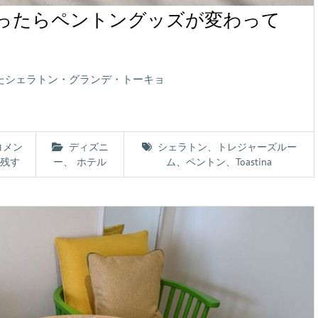
ったらペントングッズが変わって
またシェラトン・グランデ・トーキョ
コメン
ディズニ
シェラトン
、
トレジャーズルー
残す
ー
、
ホテル
ム
、
ペントン
、
Toastina