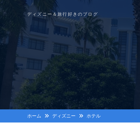
コ
ン
ディズニー＆旅行好きのブログ
テ
ン
ツ
へ
ス
キ
ッ
プ
ホーム
ディズニー
ホテル