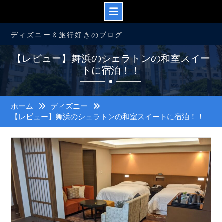
コ
ディズニー＆旅行好きのブログ
ン
テ
【レビュー】舞浜のシェラトンの和室スイー
ン
トに宿泊！！
ツ
へ
ス
キ
ホーム
ディズニー
ッ
【レビュー】舞浜のシェラトンの和室スイートに宿泊！！
プ