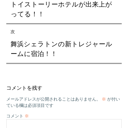
トイストーリーホテルが出来上が
去
ビ
の
ってる！！
ゲ
投
稿:
ー
次
シ
次
ョ
舞浜シェラトンの新トレジャール
の
ン
投
ームに宿泊！！
稿:
コメントを残す
メールアドレスが公開されることはありません。
※
が付い
ている欄は必須項目です
コメント
※