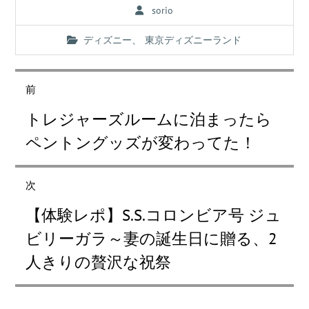
sorio
ディズニー
、
東京ディズニーランド
投
稿
前
ナ
過
トレジャーズルームに泊まったら
去
ビ
の
ペントングッズが変わってた！
ゲ
投
稿:
ー
次
シ
次
ョ
【体験レポ】S.S.コロンビア号 ジュ
の
ン
投
ビリーガラ～妻の誕生日に贈る、2
稿:
人きりの贅沢な祝祭