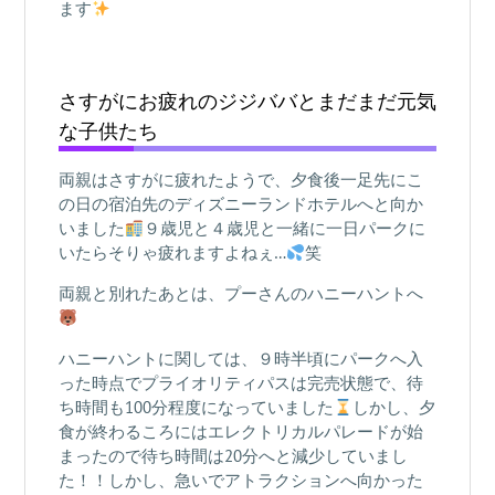
ます
さすがにお疲れのジジババとまだまだ元気
な子供たち
両親はさすがに疲れたようで、夕食後一足先にこ
の日の宿泊先のディズニーランドホテルへと向か
いました
９歳児と４歳児と一緒に一日パークに
いたらそりゃ疲れますよねぇ…
笑
両親と別れたあとは、プーさんのハニーハントへ
ハニーハントに関しては、９時半頃にパークへ入
った時点でプライオリティパスは完売状態で、待
ち時間も100分程度になっていました
しかし、夕
食が終わるころにはエレクトリカルパレードが始
まったので待ち時間は20分へと減少していまし
た！！しかし、急いでアトラクションへ向かった