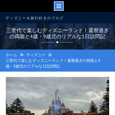
コ
ディズニー＆旅行好きのブログ
ン
テ
三世代で楽しむディズニーランド！還暦過ぎ
ン
の両親と4歳・9歳児のリアルな1日訪問記
ツ
へ
ス
キ
ホーム
ディズニー
ッ
三世代で楽しむディズニーランド！還暦過ぎの両親と4
プ
歳・9歳児のリアルな1日訪問記