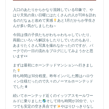
入口のあたりからかなり混雑している印象で、や
はり天気の良い日曜にはたくさんの人がTDRを訪れ
るのだなぁと改めて実感
あと3月だからか学生さ
んが多い気がしましたね～
今回は僕の子供たちがわちゃわちゃしていたり、
両親にいろいろ解説をしたりしていたのもあり、
あまりたくさん写真を撮れなかったのですが、パ
ークでの一日の流れをブログにしてみようかと思
います
まずは最初にホーンテッドマンションへ行きまし
た
待ち時間は30分程度。昨年インパした際はハロウ
ィン仕様だったので久々のノーマルホーンテッド
でした
続いてホーンテッド近くのイッツアスモールワー
ルドに乗りました
そして待ち時間が20分で、い
つでも安定の空き具合です
やはりひっきりなし