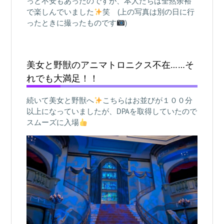
っと不安もあったのですが、本人たちは全然余裕
で楽しんでいました
笑 (上の写真は別の日に行
ったときに撮ったものです
)
美女と野獣のアニマトロニクス不在……そ
れでも大満足！！
続いて美女と野獣へ
こちらはお並びが１００分
以上になっていましたが、DPAを取得していたので
スムーズに入場