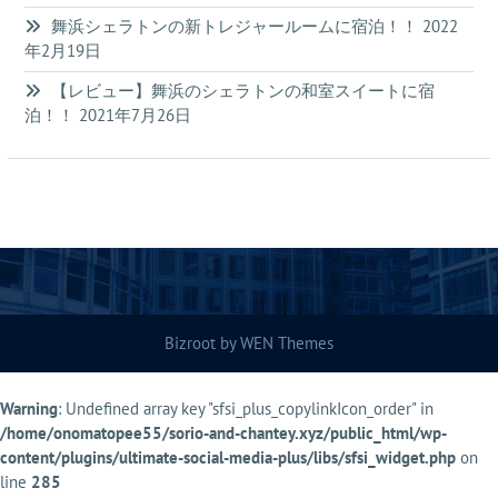
舞浜シェラトンの新トレジャールームに宿泊！！
2022
年2月19日
【レビュー】舞浜のシェラトンの和室スイートに宿
泊！！
2021年7月26日
Bizroot by
WEN Themes
Warning
: Undefined array key "sfsi_plus_copylinkIcon_order" in
/home/onomatopee55/sorio-and-chantey.xyz/public_html/wp-
content/plugins/ultimate-social-media-plus/libs/sfsi_widget.php
on
line
285