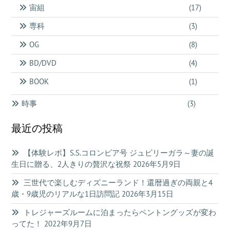
宙組
(17)
専科
(3)
OG
(8)
BD/DVD
(4)
BOOK
(1)
時事
(3)
最近の投稿
【体験レポ】S.S.コロンビア号 ジュビリーガラ～妻の誕
生日に贈る、2人きりの贅沢な祝祭
2026年5月9日
三世代で楽しむディズニーランド！還暦過ぎの両親と4
歳・9歳児のリアルな1日訪問記
2026年3月15日
トレジャーズルームに泊まったらペントングッズが変わ
ってた！
2022年9月7日