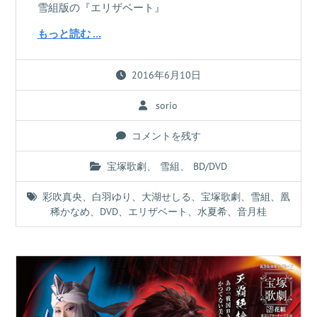
雪組版の『エリザベート』
もっと読む …
2016年6月10日
sorio
コメントを残す
宝塚歌劇
、
雪組
、
BD/DVD
彩吹真央
、
白羽ゆり
、
大湖せしる
、
宝塚歌劇
、
雪組
、
凰
稀かなめ
、
DVD
、
エリザベート
、
水夏希
、
音月桂