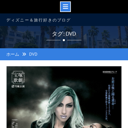
コ
ディズニー＆旅行好きのブログ
ン
テ
タグ: DVD
ン
ツ
へ
ス
ホーム
DVD
キ
ッ
プ