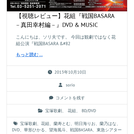
【視聴レビュー】花組『戦国BASARA
– 真田幸村編 – 』DVD & MUSIC
こんにちは、ソリ夫です。 今回は観劇ではなく花
組公演『戦国BASARA &#82
もっと読む …
2013年10月10日
sorio
コメントを残す
宝塚歌劇
、
花組
、
BD/DVD
宝塚歌劇
、
花組
、
蘭寿とむ
、
明日海りお
、
蘭乃はな
、
DVD
、
華形ひかる
、
望海風斗
、
戦国BASARA
、
東急シアター