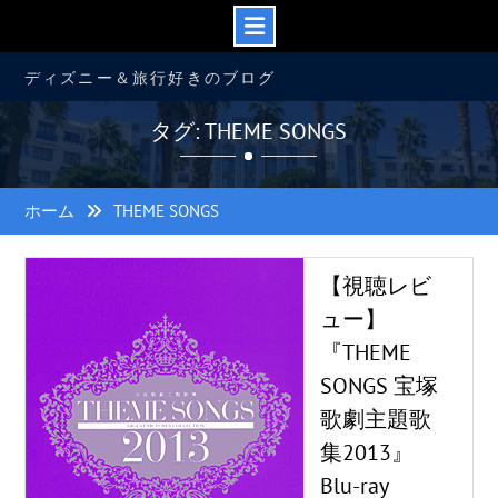
コ
ディズニー＆旅行好きのブログ
ン
テ
タグ: THEME SONGS
ン
ツ
へ
ス
ホーム
THEME SONGS
キ
ッ
プ
【視聴レビ
ュー】
『THEME
SONGS 宝塚
歌劇主題歌
集2013』
Blu-ray