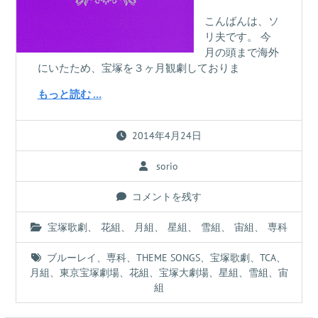
こんばんは、ソ
リ夫です。 今
月の頭まで海外
にいたため、宝塚を３ヶ月観劇しておりま
もっと読む …
2014年4月24日
sorio
コメントを残す
宝塚歌劇
、
花組
、
月組
、
星組
、
雪組
、
宙組
、
専科
ブルーレイ
、
専科
、
THEME SONGS
、
宝塚歌劇
、
TCA
、
月組
、
東京宝塚劇場
、
花組
、
宝塚大劇場
、
星組
、
雪組
、
宙
組