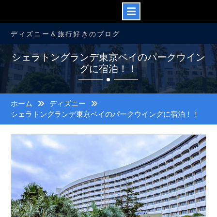
コ
ディズニー＆旅行好きのブログ
ン
テ
シェラトングランデ東京ベイのパークウイン
ン
グに宿泊！！
ツ
へ
ス
キ
ホーム
ディズニー
ッ
シェラトングランデ東京ベイのパークウイングに宿泊！！
プ