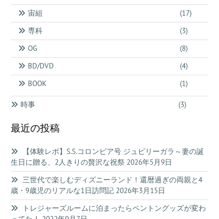
宙組
(17)
専科
(3)
OG
(8)
BD/DVD
(4)
BOOK
(1)
時事
(3)
最近の投稿
【体験レポ】S.S.コロンビア号 ジュビリーガラ～妻の誕
生日に贈る、2人きりの贅沢な祝祭
2026年5月9日
三世代で楽しむディズニーランド！還暦過ぎの両親と4
歳・9歳児のリアルな1日訪問記
2026年3月15日
トレジャーズルームに泊まったらペントングッズが変わ
ってた！
2022年9月7日