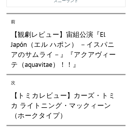
ズニーランド
投
稿
前
ナ
過
【観劇レビュー】宙組公演『El
去
ビ
の
Japón（エル ハポン） －イスパニ
ゲ
投
アのサムライ－』『アクアヴィー
稿:
ー
テ（aquavitae）！！』
シ
ョ
ン
次
次
【トミカレビュー】カーズ・トミ
の
投
カ ライトニング・マックィーン
稿:
（ホークタイプ）