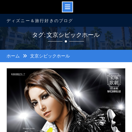
コ
ディズニー＆旅行好きのブログ
ン
テ
タグ: 文京シビックホール
ン
ツ
へ
ス
ホーム
文京シビックホール
キ
ッ
プ