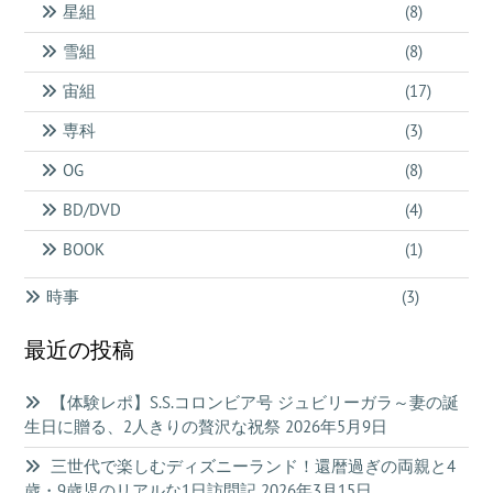
星組
(8)
雪組
(8)
宙組
(17)
専科
(3)
OG
(8)
BD/DVD
(4)
BOOK
(1)
時事
(3)
最近の投稿
【体験レポ】S.S.コロンビア号 ジュビリーガラ～妻の誕
生日に贈る、2人きりの贅沢な祝祭
2026年5月9日
三世代で楽しむディズニーランド！還暦過ぎの両親と4
歳・9歳児のリアルな1日訪問記
2026年3月15日