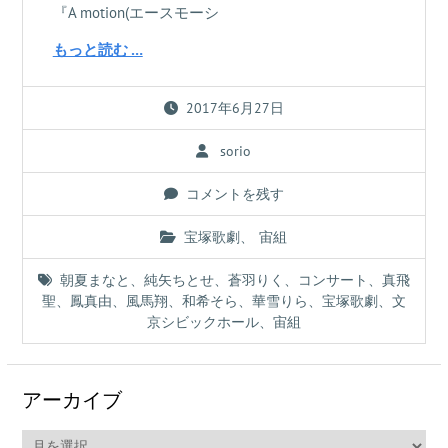
『A motion(エースモーシ
もっと読む …
2017年6月27日
sorio
コメントを残す
宝塚歌劇
、
宙組
朝夏まなと
、
純矢ちとせ
、
蒼羽りく
、
コンサート
、
真飛
聖
、
鳳真由
、
風馬翔
、
和希そら
、
華雪りら
、
宝塚歌劇
、
文
京シビックホール
、
宙組
アーカイブ
ア