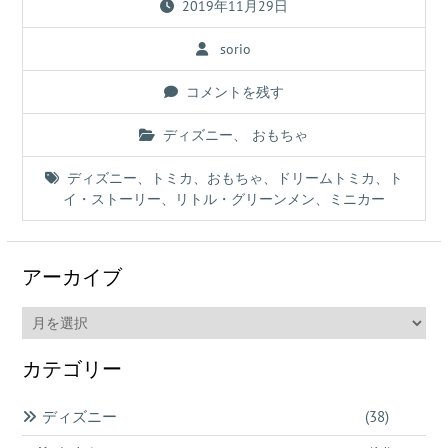
2019年11月29日
sorio
コメントを残す
ディズニー
、
おもちゃ
ディズニー
、
トミカ
、
おもちゃ
、
ドリームトミカ
、
ト
イ・ストーリー
、
リトル・グリーンメン
、
ミニカー
アーカイブ
ア
ー
カ
カテゴリー
イ
ブ
ディズニー
(38)