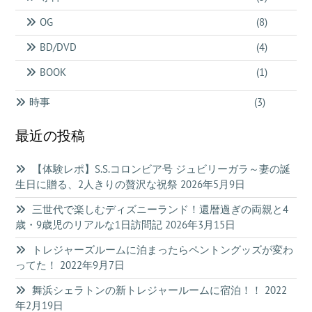
OG
(8)
BD/DVD
(4)
BOOK
(1)
時事
(3)
最近の投稿
【体験レポ】S.S.コロンビア号 ジュビリーガラ～妻の誕
生日に贈る、2人きりの贅沢な祝祭
2026年5月9日
三世代で楽しむディズニーランド！還暦過ぎの両親と4
歳・9歳児のリアルな1日訪問記
2026年3月15日
トレジャーズルームに泊まったらペントングッズが変わ
ってた！
2022年9月7日
舞浜シェラトンの新トレジャールームに宿泊！！
2022
年2月19日