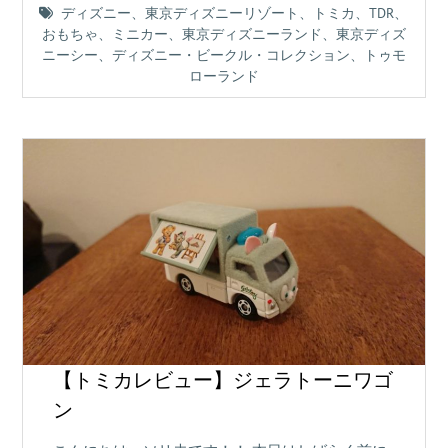
ディズニー
、
東京ディズニーリゾート
、
トミカ
、
TDR
、
おもちゃ
、
ミニカー
、
東京ディズニーランド
、
東京ディズ
ニーシー
、
ディズニー・ビークル・コレクション
、
トゥモ
ローランド
【トミカレビュー】ジェラトーニワゴ
ン