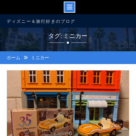
コ
ディズニー＆旅行好きのブログ
ン
テ
タグ: ミニカー
ン
ツ
へ
ス
ホーム
ミニカー
キ
ッ
プ