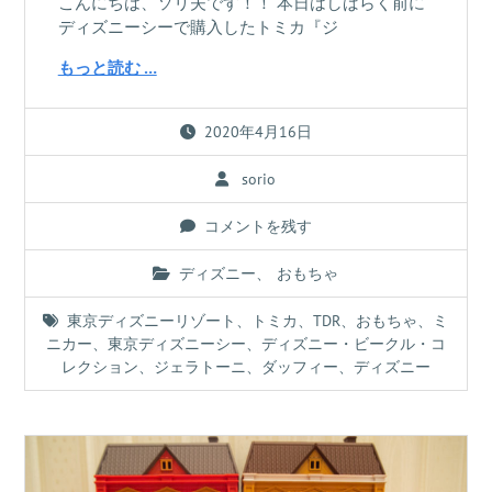
こんにちは、ソリ夫です！！ 本日はしばらく前に
ディズニーシーで購入したトミカ『ジ
もっと読む …
2020年4月16日
sorio
コメントを残す
ディズニー
、
おもちゃ
東京ディズニーリゾート
、
トミカ
、
TDR
、
おもちゃ
、
ミ
ニカー
、
東京ディズニーシー
、
ディズニー・ビークル・コ
レクション
、
ジェラトーニ
、
ダッフィー
、
ディズニー