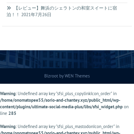
【レビュー】舞浜のシェラトンの和室スイートに宿
泊！！
2021年7月26日
Bizroot by
WEN Themes
Warning
: Undefined array key "sfsi_plus_copylinkIcon_order" in
/home/onomatopee55/sorio-and-chantey.xyz/public_html/wp-
content/plugins/ultimate-social-media-plus/libs/sfsi_widget.php
on
line
285
Warning
: Undefined array key "sfsi_plus_mastodonIcon_order" in
/home/onomatopee55/sorio-and-chantey.xyz/public_html/wp-