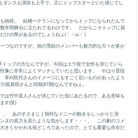
歌もダンスも演技も上手で、正にトップスターといた感じでし
も納得。 結構ベテランになってからトップになられたんで
十数年間舞台に立たれてるわけです。 だからこそトップに就
けの華があるのでしょうねぇ(｀・ω・´)
一つなのですが、他の雪組のメンバーも魅力的な方々が多か
手トップの方なんですが、今回はエラ役で女性を演じていら
性像に非常によくマッチしていたと思います。 やはり普段
 草刈民代さんのイメージにもすごく近いものがあったよう
の龍真咲さんと同期(87期)なんですねぇ。
では竹中直人さんが演じていた役にあたるので、ある意味も
す(笑)
。。。 あのすさまじく独特なドニーの動きをしっかりと演
ンヌの底力を見たような気がします・・・。 この劇のコメ
大きくかかわる役どころであったので、とても重要な存在だ