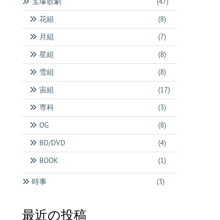
宝塚歌劇
(47)
花組
(8)
月組
(7)
星組
(8)
雪組
(8)
宙組
(17)
専科
(3)
OG
(8)
BD/DVD
(4)
BOOK
(1)
時事
(3)
最近の投稿