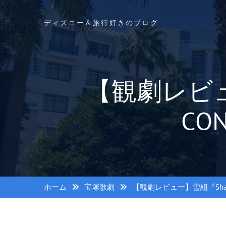
コ
ン
ディズニー＆旅行好きのブログ
テ
ン
ツ
へ
ス
【観劇レビュ
キ
ッ
プ
CO
ホーム
宝塚歌劇
【観劇レビュー】雪組『Shall 