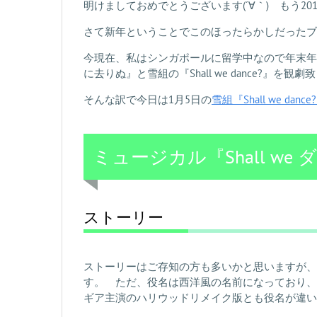
明けましておめでとうございます(´∀｀) もう2
さて新年ということでこのほったらかしだったブ
今現在、私はシンガポールに留学中なので年末年
に去りぬ』と雪組の『Shall we dance?』を観
そんな訳で今日は1月5日の
雪組『Shall we dance
ミュージカル『Shall we 
ストーリー
ストーリーはご存知の方も多いかと思いますが、
す。 ただ、役名は西洋風の名前になっており、
ギア主演のハリウッドリメイク版とも役名が違い