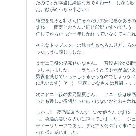
たのですが本当に綺麗な方ですねー!! しかも
た。顔がめっちゃ小さい!!
経歴を見ると壮さんにそれだけの安定感があるの
すね。 蘭寿とむさんと同じ82期ですのでもう
任してからたった一年しか経っていなくてもこれだ
そんなトップスターの魅力ももちろん見どころの
ったように感じました。
まずエラ役の早霧せいなさん。 普段男役の2番
っしゃいました。 エラというとても気が強い女
男役を演じていらっしゃるからなのでしょうか？
に思います(・∀・) 早霧せいなさんは月組トップ
次にドニー役の夢乃聖夏さん。 ドニー役は映画
っとも難しい役柄だったのではないかとおもわれま
しかし!! 夢乃聖夏さんすごい女優さんですね
じ、会場の笑いを大いに誘っていました。 ジェ
ディーリリーフであり、また主人公の行く末にも
った様に感じました。