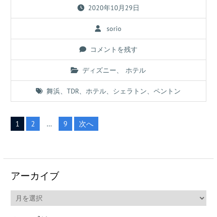
2020年10月29日
sorio
コメントを残す
ディズニー
、
ホテル
舞浜
、
TDR
、
ホテル
、
シェラトン
、
ペントン
投
1
2
…
9
次へ
稿
の
ペ
ー
アーカイブ
ジ
ア
送
ー
カ