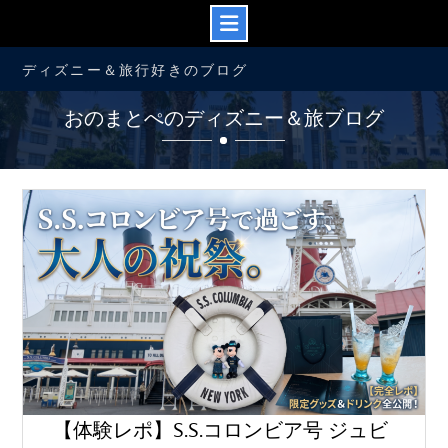
コ
ディズニー＆旅行好きのブログ
ン
テ
おのまとぺのディズニー＆旅ブログ
ン
ツ
へ
ス
キ
ッ
プ
【体験レポ】S.S.コロンビア号 ジュビ