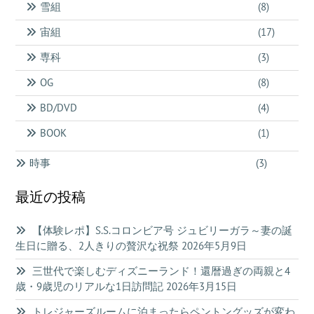
雪組
(8)
宙組
(17)
専科
(3)
OG
(8)
BD/DVD
(4)
BOOK
(1)
時事
(3)
最近の投稿
【体験レポ】S.S.コロンビア号 ジュビリーガラ～妻の誕
生日に贈る、2人きりの贅沢な祝祭
2026年5月9日
三世代で楽しむディズニーランド！還暦過ぎの両親と4
歳・9歳児のリアルな1日訪問記
2026年3月15日
トレジャーズルームに泊まったらペントングッズが変わ