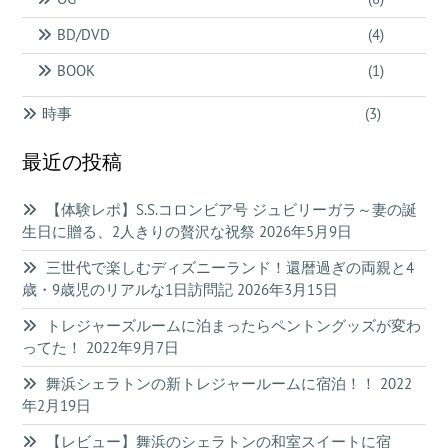
BD/DVD
(4)
BOOK
(1)
時事
(3)
最近の投稿
【体験レポ】S.S.コロンビア号 ジュビリーガラ～妻の誕
生日に贈る、2人きりの贅沢な祝祭
2026年5月9日
三世代で楽しむディズニーランド！還暦過ぎの両親と4
歳・9歳児のリアルな1日訪問記
2026年3月15日
トレジャーズルームに泊まったらペントングッズが変わ
ってた！
2022年9月7日
舞浜シェラトンの新トレジャールームに宿泊！！
2022
年2月19日
【レビュー】舞浜のシェラトンの和室スイートに宿