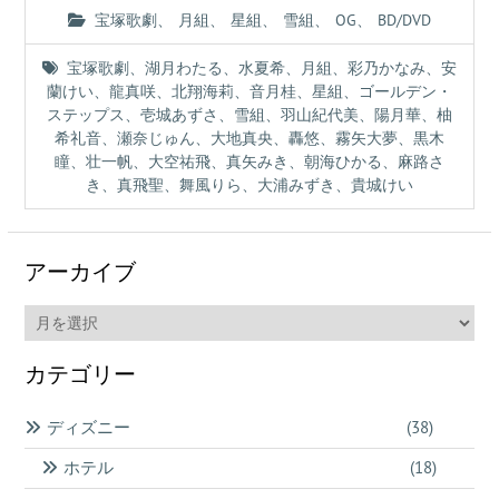
宝塚歌劇
、
月組
、
星組
、
雪組
、
OG
、
BD/DVD
宝塚歌劇
、
湖月わたる
、
水夏希
、
月組
、
彩乃かなみ
、
安
蘭けい
、
龍真咲
、
北翔海莉
、
音月桂
、
星組
、
ゴールデン・
ステップス
、
壱城あずさ
、
雪組
、
羽山紀代美
、
陽月華
、
柚
希礼音
、
瀬奈じゅん
、
大地真央
、
轟悠
、
霧矢大夢
、
黒木
瞳
、
壮一帆
、
大空祐飛
、
真矢みき
、
朝海ひかる
、
麻路さ
き
、
真飛聖
、
舞風りら
、
大浦みずき
、
貴城けい
アーカイブ
ア
ー
カ
カテゴリー
イ
ブ
ディズニー
(38)
ホテル
(18)