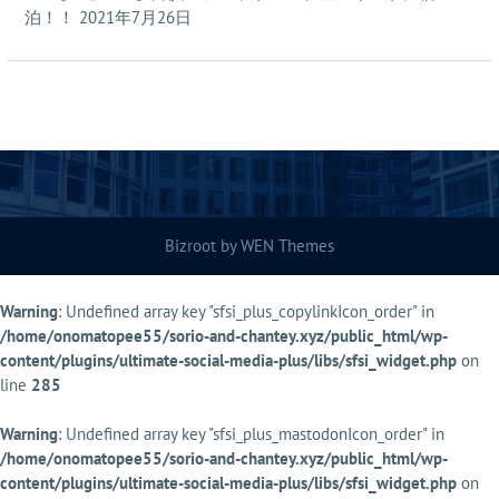
泊！！
2021年7月26日
Bizroot by
WEN Themes
Warning
: Undefined array key "sfsi_plus_copylinkIcon_order" in
/home/onomatopee55/sorio-and-chantey.xyz/public_html/wp-
content/plugins/ultimate-social-media-plus/libs/sfsi_widget.php
on
line
285
Warning
: Undefined array key "sfsi_plus_mastodonIcon_order" in
/home/onomatopee55/sorio-and-chantey.xyz/public_html/wp-
content/plugins/ultimate-social-media-plus/libs/sfsi_widget.php
on