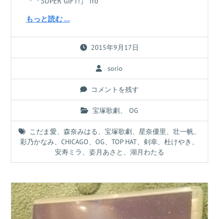
『『SUPER GIFT!』 fro
もっと読む …
2015年9月17日
sorio
コメントを残す
宝塚歌劇
、
OG
こだま愛
、
森奈みはる
、
宝塚歌劇
、
星奈優里
、
壮一帆
、
彩乃かなみ
、
CHICAGO
、
OG
、
TOP HAT
、
剣幸
、
杜けやき
、
安寿ミラ
、
姿月あさと
、
湖月わたる