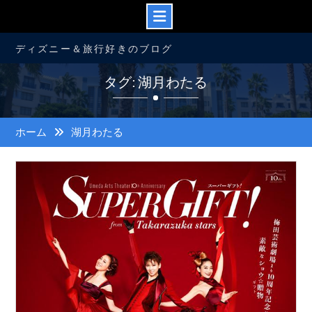
コ
ディズニー＆旅行好きのブログ
ン
テ
タグ: 湖月わたる
ン
ツ
へ
ス
ホーム
湖月わたる
キ
ッ
プ